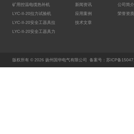
矿用控温电缆热补机
新闻资讯
公司简
LYC-II-20拉力试验机
应用案例
荣誉资
LYC-II-20安全工器具拉
技术文章
力试验机
LYC-II-20安全工器具力
学性能试验机
版权所有 © 2026 扬州国华电气有限公司
备案号：苏ICP备150471