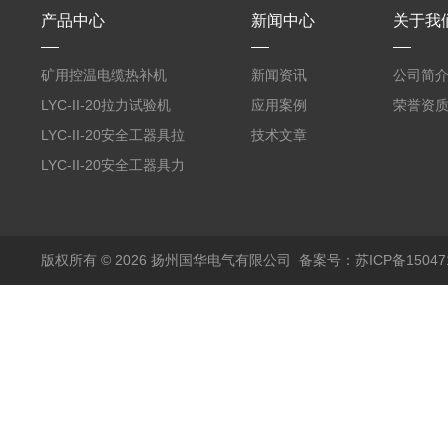
产品中心
新闻中心
关于我
矿用控温电缆热补机
新闻资讯
公司简
LYC-II-20拉力试验机
应用案例
荣誉资
LYC-II-20安全工器具拉
技术文章
力试验机
LYC-II-20安全工器具力
学性能试验机
版权所有 © 2026 扬州国华电气有限公司
备案号：苏ICP备150471