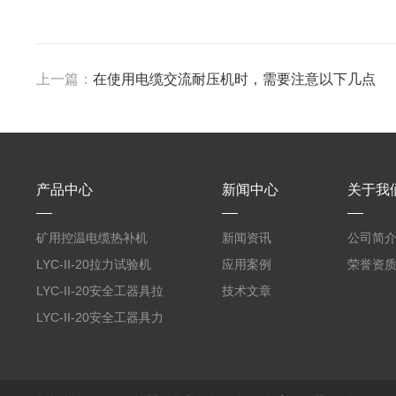
上一篇：
在使用电缆交流耐压机时，需要注意以下几点
产品中心
新闻中心
关于我
矿用控温电缆热补机
新闻资讯
公司简
LYC-II-20拉力试验机
应用案例
荣誉资
LYC-II-20安全工器具拉
技术文章
力试验机
LYC-II-20安全工器具力
学性能试验机