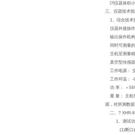
⑺仪器体积小、
三、
仪器技术指
1、综合技术
仪器外接操作电
输出操作机构电
同时可测量的断
主机至测量精度
真空型传感器
工作电源： 交流
工作环温： -0
功 率： ＜5
重 量： 主机5
观，对所测数据
二、? XHR
1、测试功
(1)断口合