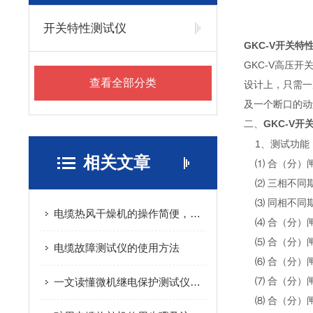
开关特性测试仪
GKC-V开关特
GKC-V高压
查看全部分类
设计上，只需一
及一个断口的动触
GKC-V
二、
1、测试功能
相关文章
⑴ 合（分）闸
⑵ 三相不同期
⑶ 同相不同期
电缆热风干燥机的操作简便，易于控制
⑷ 合（分）闸
⑸ 合（分）闸
电缆故障测试仪的使用方法
⑹ 合（分）闸速
⑺ 合（分）闸z
一文读懂微机继电保护测试仪的回路原理
⑻ 合（分）闸