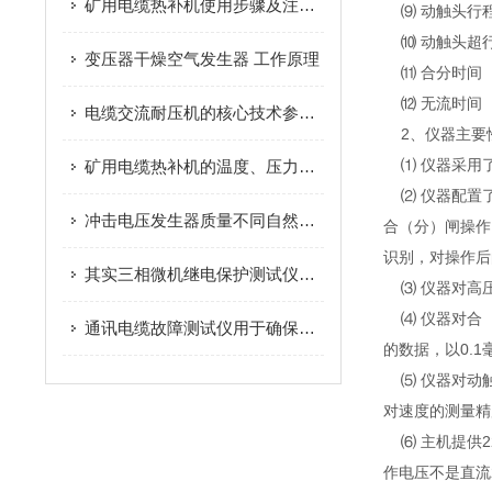
矿用电缆热补机使用步骤及注意事项
⑼ 动触头行程
⑽ 动触头超行
变压器干燥空气发生器 工作原理
⑾ 合分时间（
⑿ 无流时间（
电缆交流耐压机的核心技术参数你了解吗
2、仪器主要
⑴ 仪器采用
矿用电缆热补机的温度、压力与时间参数对修复质量的影响及工艺优化
⑵ 仪器配置了
冲击电压发生器质量不同自然价格有很大差异
合（分）闸操作
识别，对操作后
其实三相微机继电保护测试仪的开关机也是需要步骤的
⑶ 仪器对高压
⑷ 仪器对合（
通讯电缆故障测试仪用于确保通信系统的正常运行和维护
的数据，以0.
⑸ 仪器对动触
对速度的测量精
⑹ 主机提供2
作电压不是直流