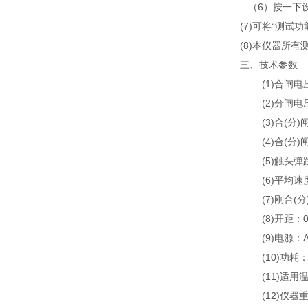
（6）按一下
(7)可将“测
(8)本仪器所有
三、技术参数
(1)合闸电压：
(2)分闸电压：
(3)合(分)闸
(4)合(分)闸
(5)触头弹跳
(6)平均速度：
(7)刚合(分)
(8)开距：0～
(9)电源：AC 
(10)功耗：
(11)适用温
(12)仪器重