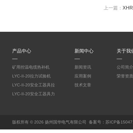
上一篇：
XH
产品中心
新闻中心
关于我
矿用控温电缆热补机
新闻资讯
公司简
LYC-II-20拉力试验机
应用案例
荣誉资
LYC-II-20安全工器具拉
技术文章
力试验机
LYC-II-20安全工器具力
学性能试验机
版权所有 © 2026 扬州国华电气有限公司
备案号：苏ICP备150471