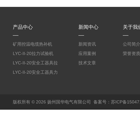
产品中心
新闻中心
关于我
矿用控温电缆热补机
新闻资讯
公司简
LYC-II-20拉力试验机
应用案例
荣誉资
LYC-II-20安全工器具拉
技术文章
力试验机
LYC-II-20安全工器具力
学性能试验机
版权所有 © 2026 扬州国华电气有限公司
备案号：苏ICP备150471