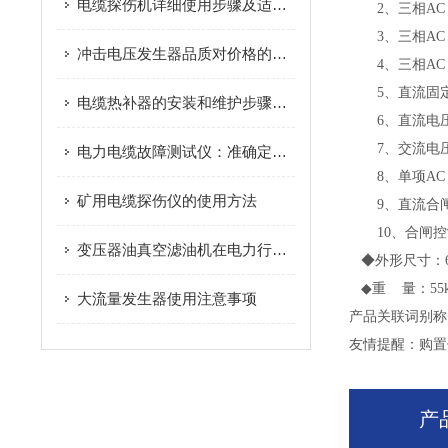
电缆探伤机详细使用步骤及适配技巧
2、三相AC
3、三相AC
冲击电压发生器品质对价格的影响不容忽视
4、三相AC
5、直流固定电压
电缆热补器的安装和维护步骤是什么？
6、直流电压输出
7、交流电压
电力电缆故障测试仪：准确定位、高效排查，破解电缆运维难题
8、单项AC 
矿用电缆探伤仪的使用方法
9、直流合闸电
10、合闸控
变压器油真空滤油机在电力行业的应用
◆外形尺寸：650
◆重 量：55k
大流量发生器使用注意事项
产品关联词别称
友情提醒：购置
产