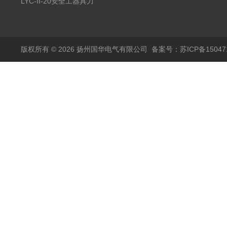
力试验机
LYC-II-20安全工器具力
学性能试验机
版权所有 © 2026 扬州国华电气有限公司
备案号：苏ICP备150471