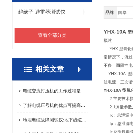
绝缘子 避雷器测试仪
品牌
国华
YHX-10A
型
查看全部分类
概述
YHX
型氧化
常情况下，流过
不多，而阻性电
相关文章
YHX-10A
型
波电流、三次谐
YHX-10A
型氧
电缆交流打压机的工作过程是怎样的？
2.
主要技术
了解电缆压号机的优点可提高安全性，减少混乱
2.1
测量参数
Ix
；总泄漏
地埋电缆故障测试仪:地下线缆综合定位检测设备
Ip
；总泄漏
Ir;
总阻性电