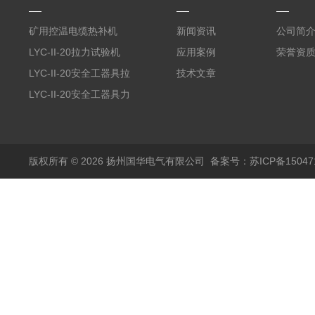
矿用控温电缆热补机
新闻资讯
公司简
LYC-II-20拉力试验机
应用案例
荣誉资
LYC-II-20安全工器具拉
技术文章
力试验机
LYC-II-20安全工器具力
学性能试验机
版权所有 © 2026 扬州国华电气有限公司
备案号：苏ICP备150471