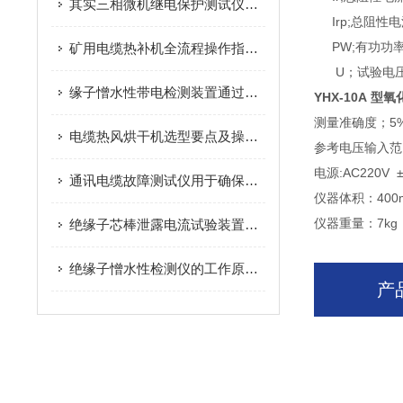
其实三相微机继电保护测试仪的开关机也是需要步骤的
Irp;
总阻性电
PW;
有功功
矿用电缆热补机全流程操作指南：从安装调试、模具选型到硫化控温，完成矿用橡套电缆的高强度无缝修复
U
；试验电
缘子憎水性带电检测装置通过憎水性分析进行憎水性状态判断
YHX-10A
型氧
测量准确度；
5
电缆热风烘干机选型要点及操作注意事项
参考电压输入范
电源
:AC220V
通讯电缆故障测试仪用于确保通信系统的正常运行和维护
仪器体积：
400
仪器重量：
7kg
绝缘子芯棒泄露电流试验装置操作步骤简单介绍
绝缘子憎水性检测仪的工作原理简单介绍
产