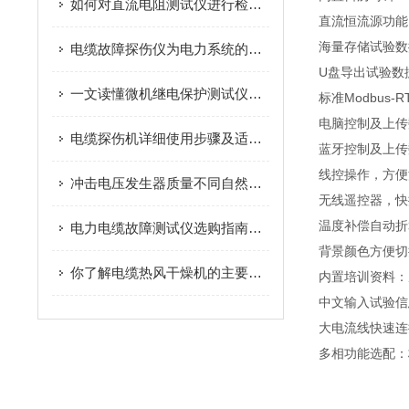
如何对直流电阻测试仪进行检定及误差分析
直流恒流源功能
海量存储试验数
电缆故障探伤仪为电力系统的稳定运行提供了有力保障
U盘导出试验数
一文读懂微机继电保护测试仪的回路原理
标准Modbus-
电脑控制及上传数
电缆探伤机详细使用步骤及适配技巧
蓝牙控制及上传
线控操作，方便
冲击电压发生器质量不同自然价格有很大差异
无线遥控器，快
温度补偿自动折
电力电缆故障测试仪选购指南与性能解析
背景颜色方便切
你了解电缆热风干燥机的主要技术优点吗
内置培训资料：
中文输入试验信
大电流线快速连
多相功能选配：