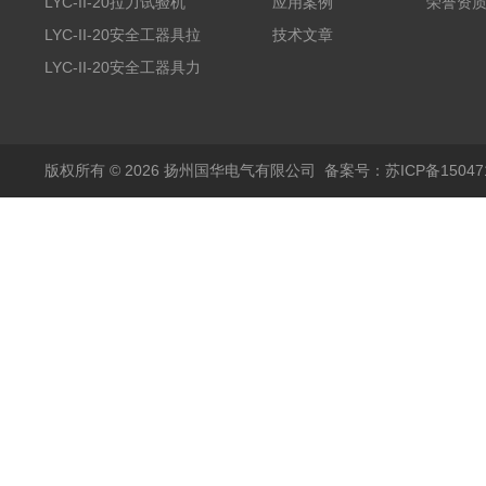
LYC-II-20拉力试验机
应用案例
荣誉资
LYC-II-20安全工器具拉
技术文章
力试验机
LYC-II-20安全工器具力
学性能试验机
版权所有 © 2026 扬州国华电气有限公司
备案号：苏ICP备150471