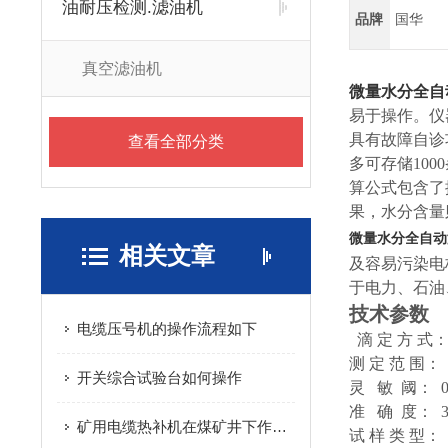
油耐压检测.滤油机
品牌
国华
真空滤油机
微量水分全自
易于操作。仪
具有故障自诊
查看全部分类
多可存储10
算公式包含了
果，水分含量
微量水分全自动
相关文章
及容易污染电
于电力、石油
技术参数
电缆压号机的操作流程如下
滴 定 方 式
测 定 范 围： 
开关综合试验台如何操作
灵 敏 阈： 0.
准 确 度： 3
矿用电缆热补机在煤矿井下作业中的安全操作规范详解
试 样 类 型