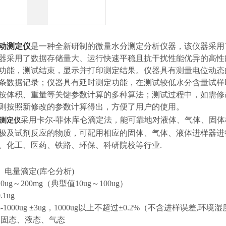
动测定仪
是一种全新研制的微量水分测定分析仪器，该仪器采用
器采用了数据存储量大、运行快速平稳且抗干扰性能优异的高性
功能，测试结束，显示并打印测定结果。仪器具有测量电位动态
00条数据记录；仪器具有延时测定功能，在测试较低水分含量试
按体积、重量等关键参数计算的多种算法；测试过程中，如需修
则按照新修改的参数计算得出，方便了用户的使用。
采用卡尔
-
菲休库仑滴定法，能可靠地对液体、
气体、固体
测定仪
极及试剂反应的物质，可配用相应的固体、气体、液体进样器进
、化工、医药、铁路、环保、科研院校等行业.
： 电量滴定(库仑分析)
0ug～200mg（典型值10ug～100ug）
1ug
-1000ug ±3ug，1000ug以上不超过±0.2%（不含进样误差,环境
： 固态、液态、气态