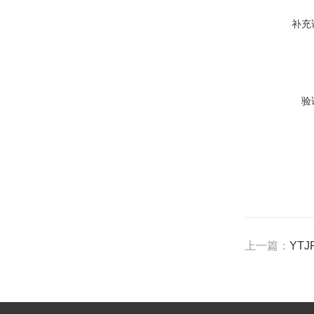
补充
验
上一篇：
YT