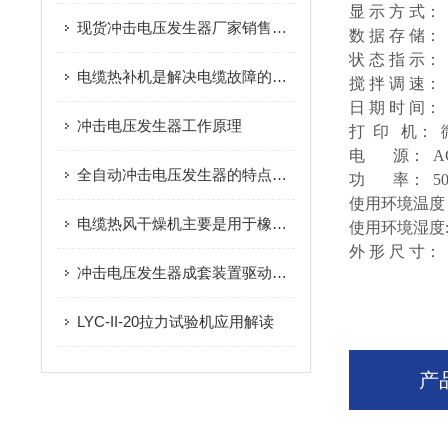
显 示 方 式
现货冲击电压发生器厂家销售价格更划算
数 据 存 储：
状 态 指 示
电缆热补机是解决电缆故障的工具
搅 拌 调 速
日 期 时 间
冲击电压发生器工作原理
打 印 机： 
电 源： AC 2
全自动冲击电压发生器的特点有哪些方面？
功 率： 50
使用环境温度：
电缆热风干燥机主要是用于橡套电缆的干燥工作中
使用环境湿度: 
外 形 尺 寸： 
冲击电压发生器成套装置驱动自动转换
LYC-II-20拉力试验机应用解读
产