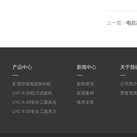
上一篇：
电抗
产品中心
新闻中心
关于我
矿用控温电缆热补机
新闻资讯
公司简
LYC-II-20拉力试验机
应用案例
荣誉资
LYC-II-20安全工器具拉
技术文章
力试验机
LYC-II-20安全工器具力
学性能试验机