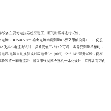
该设备主要对电抗器感应耐压、匝间耐压等进行试验。
电流0-500A/0-50V*3输出电流精度测量0.5级采用触摸屏+PLC+伺服
-500A使其小电流测试时，误差更低三相独立可调，当需要测量单相时，
流自动换算成对应电量L=（u0/I）*2*3.14*f温升试验，配有1
KV智能试验装置一套电流发生器采用强制风冷整机一体化设计，底部备有万向