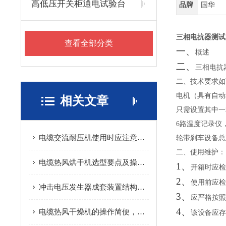
高低压开关柜通电试验台
品牌
国华
三相电抗器测试
查看全部分类
一、
概述
二、
三相电抗
二、技术要求如
电机（具有自动
相关文章
只需设置其中一相
6路温度记录仪
电缆交流耐压机使用时应注意以下几点
轮带刹车设备总重
二、
使用维护：
电缆热风烘干机选型要点及操作注意事项
1、
开箱时应
2、
使用前应
冲击电压发生器成套装置结构形式接地装置
3、
应严格按
4、
电缆热风干燥机的操作简便，易于控制
该设备应