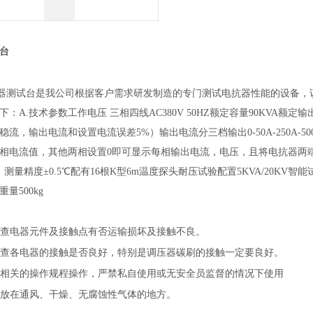
台
器测试台是我公司根据客户需求研发制造的专门测试电抗器性能的设备，
下：
A.技术参数工作电压 三相四线AC380V 50HZ额定容量90KVA额定输出
稳流，输出电流和设置电流误差5%）输出电流分三档输出0-50A-250A
电流值，其他两相设置0即可显示每相输出电流，电压，且将电抗器两端电压/电
，测量精度±0.5℃配有16根K型6m温度探头耐压试验配置5KVA/20
量500kg
检查电器元件及接触点有否运输损坏及接触不良。
检查各电器的接触是否良好，特别是调压器碳刷的接触一定要良好。
照相关的操作规程操作，严禁私自使用或无安全员监督的情况下使用
存放在通风、干燥、无腐蚀性气体的地方。