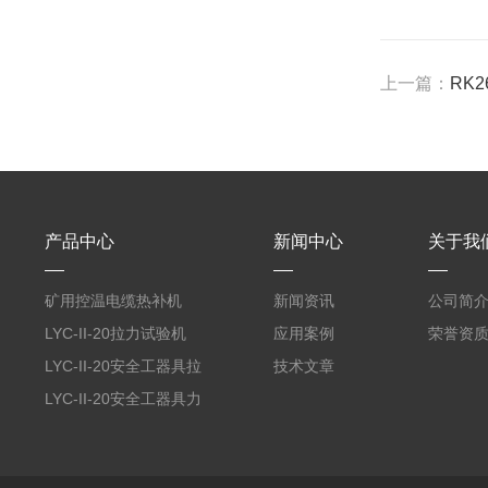
上一篇：
RK
产品中心
新闻中心
关于我
矿用控温电缆热补机
新闻资讯
公司简
LYC-II-20拉力试验机
应用案例
荣誉资
LYC-II-20安全工器具拉
技术文章
力试验机
LYC-II-20安全工器具力
学性能试验机