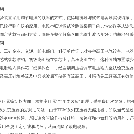
销
验装置采用调节电源的频率的方式，使得电抗器与被试电容器实现谐振，
已经得到广泛的应用。电缆串联谐振试验装置采用了的SPWM数字式波形发生芯
固定式载波调制方式，确保在整个频率区间内输出波形良好；功率部分采用
销
、工矿企业、交通、邮电部门、科研单位等，对各种高压电气设备、电器
芯式铁芯结构。初级绕组绕在铁芯上，高压绕组在外，这种同轴布置减少
电源输入操作箱（或操作台），经自耦调压器调节电压输入至试验变压器
经高压硅堆整流及电容滤波后可获得直流高压，其幅值是工频高压有效值的
变压器缘结构方面，根据变压器油“距离效应"原理，采用多层次绝缘，
M系列变压器的渗漏油问题，由于TDM系列变压器无储油器，所以当气温
器身中油相通。所以该套管除具有装硅堆．短路杆和串激杆等功用外，还
采用金属固定引线和均压，从而消除了放电现象。