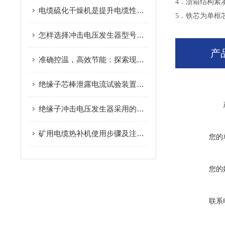
4．渍箱结构紧
电缆硫化干燥机是提升电缆性能的关键设备
5．铁芯为单框
怎样选择冲击电压发生器型号，应该考虑哪些情况
产
准确控温，高效节能：探索现代电缆硫化干燥机的智能化设计与应用优势
绝缘子芯棒泄露电流试验装置操作步骤简单介绍
绝缘子冲击电压发生器采用的技术资料
矿用电缆热补机使用步骤及注意事项
您的
您的
联系