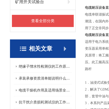
矿用开关试验台
电缆耐压设备直
电缆串联谐振试
查看全部分类
潮流，在国内外
用了正交非同步
电缆耐压设备直
适用于电力系统
相关文章
变压器采用单框
其原理：将工频
压。此工频高压
绝缘子憎水性检测仪的工作原理简单介绍
路杆
承装承修资质清单能说明什么，为何选择的时候要慎重
1．油浸式试验
2．解决了GD
电缆干燥机作用及适用场景全解析
部，套管中油与
抗干扰介质损耗测试仪的工作原理和功能特点
3．本系列产品