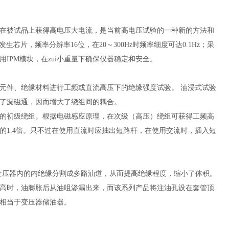
在被试品上获得高电压大电流，是当前高电压试验的一种新的方法和
片，频率分辨率16位，在20～300Hz时频率细度可达0.1Hz；采
IPM模块，在zui小重量下确保仪器稳定和安全。
元件、绝缘材料进行工频或直流高压下的绝缘强度试验。 油浸式试验
了漏磁通，因而增大了绕组间的耦合。
的初级绕组。根据电磁感应原理，在次级（高压）绕组可获得工频高
1.4倍。只不过在使用直流时应抽出短路杆，在使用交流时，插入短
把变压器内的内绝缘分割成多路油道，从而提高绝缘程度，缩小了体积。
过高时，油膨胀后从油咀渗漏出来，而该系列产品将注油孔设在套管顶
相当于变压器储油器。