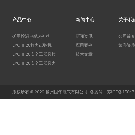
产品中心
新闻中心
关于我
矿用控温电缆热补机
新闻资讯
公司简
LYC-II-20拉力试验机
应用案例
荣誉资
LYC-II-20安全工器具拉
技术文章
力试验机
LYC-II-20安全工器具力
学性能试验机
版权所有 © 2026 扬州国华电气有限公司
备案号：苏ICP备150471