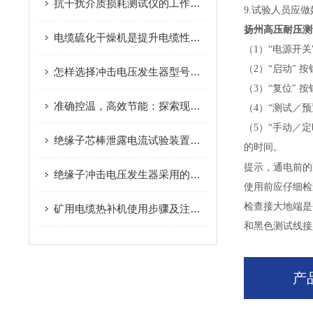
抗干扰介质损耗测试仪的工作原理和功能特点
9.试验人员应
扬州高压耐压测
电缆硫化干燥机是提升电缆性能的关键设备
（1）“电源开
（2）“启动"
怎样选择冲击电压发生器型号，应该考虑哪些情况
（3）“复位"
准确控温，高效节能：探索现代电缆硫化干燥机的智能化设计与应用优势
（4）“测试／
（5）“手动／
绝缘子芯棒泄露电流试验装置操作步骤简单介绍
的时间。
提示，
通电前的
绝缘子冲击电压发生器采用的技术资料
使用前应仔细检
检查接大地端是
矿用电缆热补机使用步骤及注意事项
和黑色测试线接
产