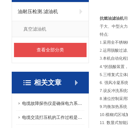
油耐压检测.滤油机
抗燃油滤油机
用
于大、中型火力
真空滤油机
特点:
1.采用全不锈
查看全部分类
2.运用脱酸过
3.本机自动化
4.*的脱酸装
5.三维复式立
相关文章
6. 强风冷凝
7.设反冲洗系
8.液位控制采
电缆故障探伤仪是确保电力系统稳定运行的关键工具
9.均衡加热系
10.模糊式区
电缆交流打压机的工作过程是怎样的？
11. 数显式