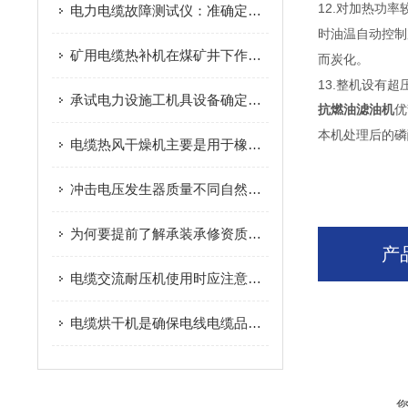
12.对加热功
电力电缆故障测试仪：准确定位、高效排查，破解电缆运维难题
时油温自动控制
矿用电缆热补机在煤矿井下作业中的安全操作规范详解
而炭化。
13.整机设有
承试电力设施工机具设备确定性能和型号 再进行价格衡量
抗燃油滤油机
优
本机处理后的磷
电缆热风干燥机主要是用于橡套电缆的干燥工作中
冲击电压发生器质量不同自然价格有很大差异
为何要提前了解承装承修资质清单，主要的好处有哪些
产
电缆交流耐压机使用时应注意以下几点
电缆烘干机是确保电线电缆品质的设备