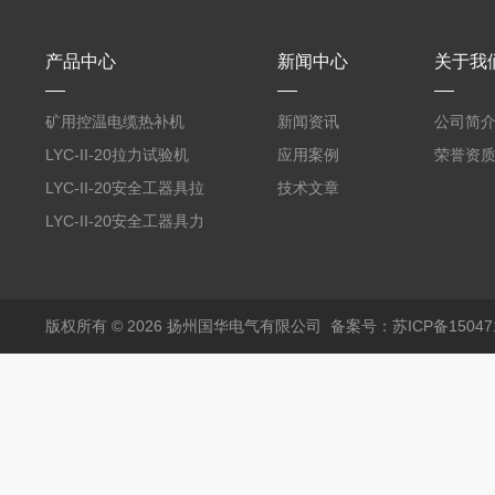
产品中心
新闻中心
关于我
矿用控温电缆热补机
新闻资讯
公司简
LYC-II-20拉力试验机
应用案例
荣誉资
LYC-II-20安全工器具拉
技术文章
力试验机
LYC-II-20安全工器具力
学性能试验机
版权所有 © 2026 扬州国华电气有限公司
备案号：苏ICP备150471