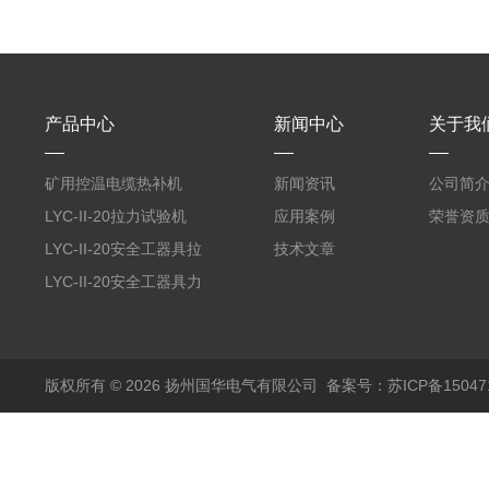
产品中心
新闻中心
关于我
矿用控温电缆热补机
新闻资讯
公司简
LYC-II-20拉力试验机
应用案例
荣誉资
LYC-II-20安全工器具拉
技术文章
力试验机
LYC-II-20安全工器具力
学性能试验机
版权所有 © 2026 扬州国华电气有限公司
备案号：苏ICP备150471